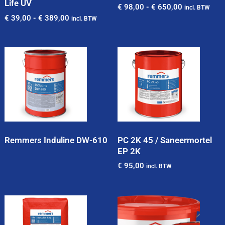
Life UV
€
98,00
-
€
650,00
incl. BTW
€
39,00
-
€
389,00
incl. BTW
Remmers Induline DW-610
PC 2K 45 / Saneermortel
EP 2K
€
95,00
incl. BTW