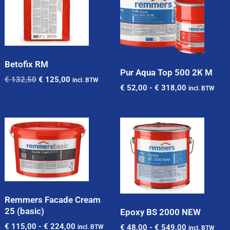
Betofix RM
Pur Aqua Top 500 2K M
€
132,50
€
125,00
incl. BTW
€
52,00
-
€
318,00
incl. BTW
Remmers Facade Cream
25 (basic)
Epoxy BS 2000 NEW
€
115,00
-
€
224,00
€
48,00
-
€
549,00
incl. BTW
incl. BTW