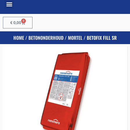
0
€
0,00
HOME
/
BETONONDERHOUD
/
MORTEL
/ BETOFIX FILL SR