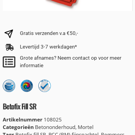
Gratis verzenden v.a €50,-
Levertijd 3-7 werkdagen*
Grote afnames? Neem contact op voor meer
informatie
Betofix Fill SR
Artikelnummer
108025
Categorieën
Betononderhoud
,
Mortel
Tags
Betofix fill SR
,
PCC (RM)-fijnspachtel
,
Remmers
,