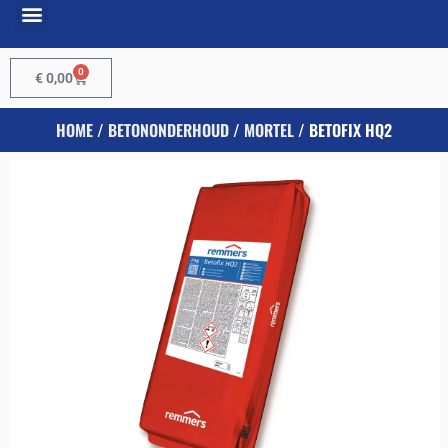
0
€
0,00
HOME
/
BETONONDERHOUD
/
MORTEL
/ BETOFIX HQ2