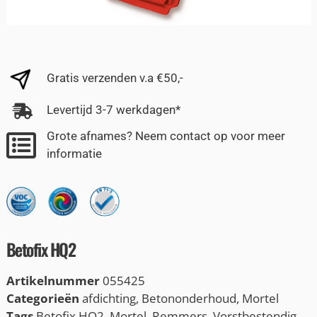
Gratis verzenden v.a €50,-
Levertijd 3-7 werkdagen*
Grote afnames? Neem contact op voor meer
informatie
Betofix HQ2
Artikelnummer
055425
Categorieën
afdichting
,
Betononderhoud
,
Mortel
Tags
Betofix HQ2
,
Mortel
,
Remmers
,
Vorstbestendig
,