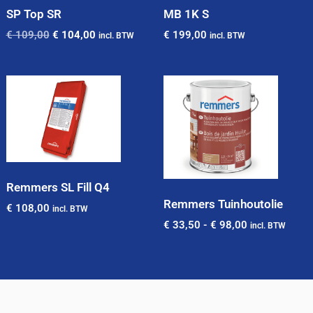
SP Top SR
MB 1K S
€
109,00
€
104,00
€
199,00
incl. BTW
incl. BTW
Remmers SL Fill Q4
Remmers Tuinhoutolie
€
108,00
incl. BTW
€
33,50
-
€
98,00
incl. BTW