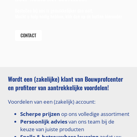
Bestellen bij ons is gemakkelijker dan ooit.
Mocht u hulp nodig hebben, klik dan op de button hieronder
CONTACT
Wordt een (zakelijke) klant van Bouwprofcenter
en profiteer van aantrekkelijke voordelen!
Voordelen van een (zakelijk) account:
Scherpe prijzen
op ons volledige assortiment
Persoonlijk advies
van ons team bij de
keuze van juiste producten
Snelle & betrouwbare levering
zodat uw