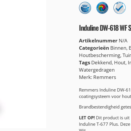
Induline DW-618 WF S
Artikelnummer
N/A
Categorieën
Binnen
,
Houtbescherming
,
Tui
Tags
Dekkend
,
Hout
,
I
Watergedragen
Merk:
Remmers
Remmers Induline DW-618
coatingsysteem voor hout
Brandbestendigheid getes
LET OP!
Dit product is ui
Induline T-677 Plus. Deze
Wit