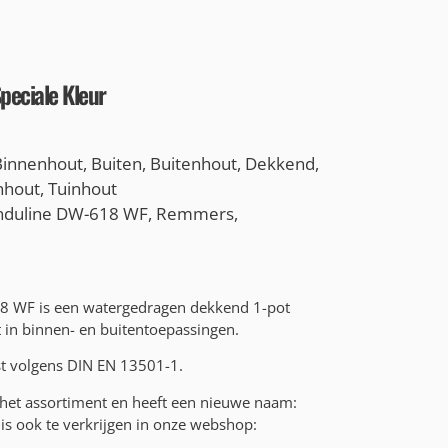
peciale Kleur
Binnenhout
,
Buiten
,
Buitenhout
,
Dekkend
,
nhout
,
Tuinhout
nduline DW-618 WF
,
Remmers
,
 WF is een watergedragen dekkend 1-pot
 in binnen- en buitentoepassingen.
t volgens DIN EN 13501-1.
t het assortiment en heeft een nieuwe naam:
 is ook te verkrijgen in onze webshop: