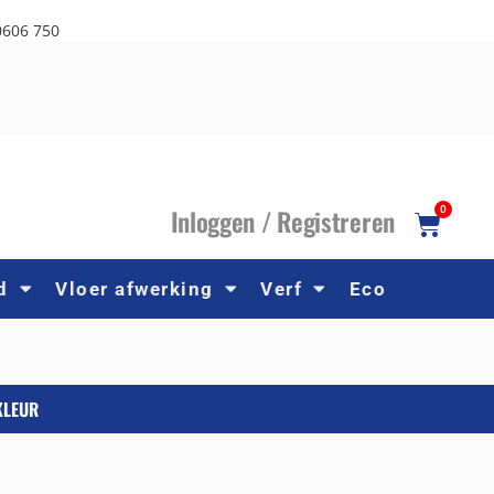
0606 750
I
nloggen /
R
egistreren
0
d
Vloer afwerking
Verf
Eco
KLEUR