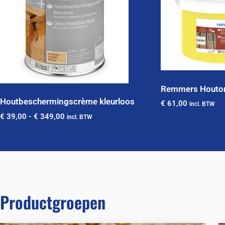
Remmers Houton
Houtbeschermingscrème kleurloos
€
61,00
incl. BTW
€
39,00
-
€
349,00
incl. BTW
Productgroepen