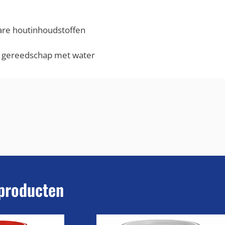
are houtinhoudstoffen
t gereedschap met water
producten