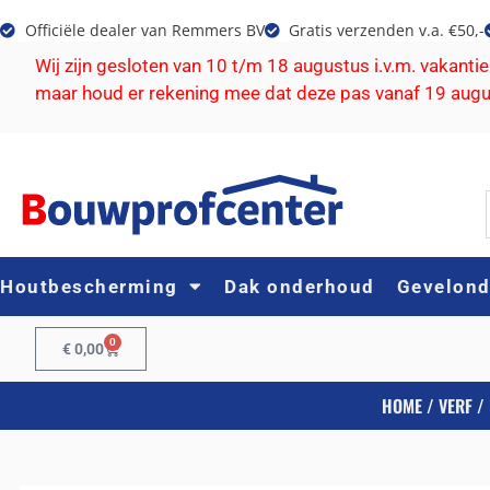
Officiële dealer van Remmers BV
Gratis verzenden v.a. €50,-
Wij zijn gesloten van 10 t/m 18 augustus i.v.m. vakanti
maar houd er rekening mee dat deze pas vanaf 19 aug
Houtbescherming
Dak onderhoud
Gevelon
0
€
0,00
HOME
/
VERF
/