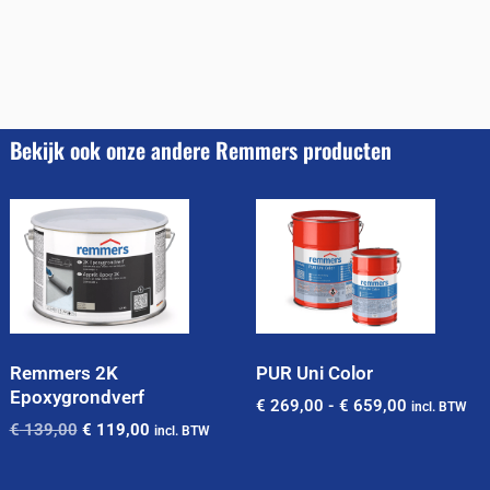
Bekijk ook onze andere Remmers producten
Remmers 2K
PUR Uni Color
Epoxygrondverf
€
269,00
-
€
659,00
incl. BTW
€
139,00
€
119,00
incl. BTW