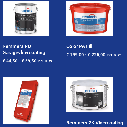
Remmers PU
Color PA Fill
Garagevloercoating
€
199,00
-
€
225,00
incl. BTW
€
44,50
-
€
69,50
incl. BTW
Remmers 2K Vloercoating