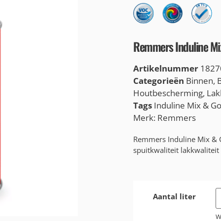
Remmers Induline Mi
Artikelnummer
1827
Categorieën
Binnen
,
Houtbescherming
,
Lak
Tags
Induline Mix & G
Merk:
Remmers
Remmers Induline Mix & G
spuitkwaliteit lakkwalitei
Aantal liter
W