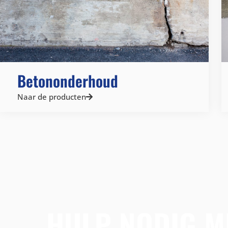
Betononderhoud
Naar de producten
HULP NODIG M