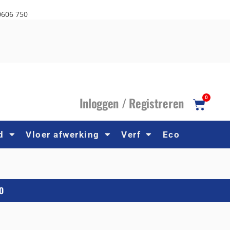
0606 750
I
nloggen /
R
egistreren
0
d
Vloer afwerking
Verf
Eco
O