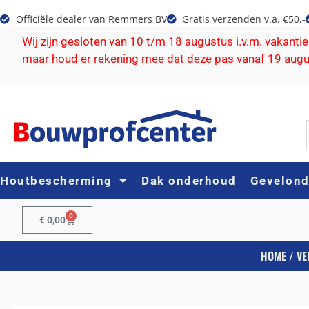
Officiële dealer van Remmers BV
Gratis verzenden v.a. €50,-
Wij zijn gesloten van 10 t/m 18 augustus i.v.m. vakanti
maar houd er rekening mee dat deze pas vanaf 19 aug
Houtbescherming
Dak onderhoud
Gevelon
0
€
0,00
HOME
/
VE