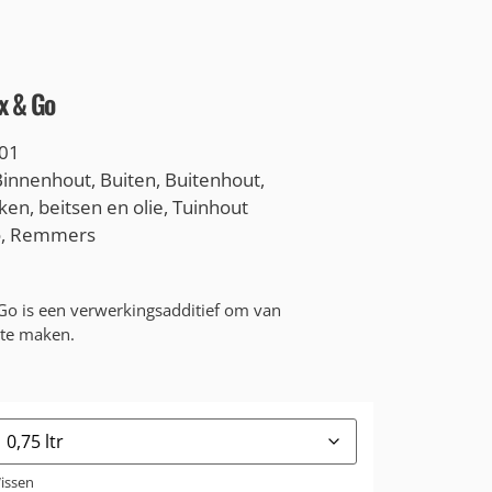
x & Go
01
Binnenhout
,
Buiten
,
Buitenhout
,
ken, beitsen en olie
,
Tuinhout
o
,
Remmers
o is een verwerkingsadditief om van
t te maken.
issen