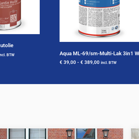
utolie
Aqua ML-69/sm-Multi-Lak 3in1 W
incl. BTW
€
39,00
-
€
389,00
incl. BTW