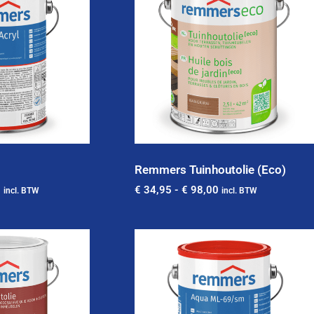
Remmers Tuinhoutolie (Eco)
0
€
34,95
-
€
98,00
incl. BTW
incl. BTW