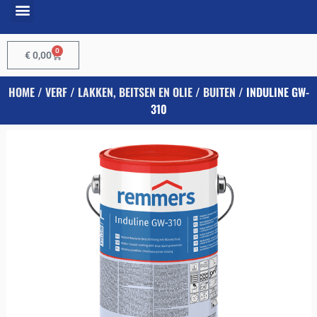
0
€
0,00
HOME
/
VERF
/
LAKKEN, BEITSEN EN OLIE
/
BUITEN
/ INDULINE GW-
310