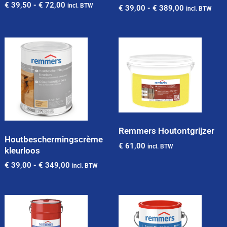
€
39,50
-
€
72,00
incl. BTW
€
39,00
-
€
389,00
incl. BTW
Remmers Houtontgrijzer
Houtbeschermingscrème
€
61,00
incl. BTW
kleurloos
€
39,00
-
€
349,00
incl. BTW