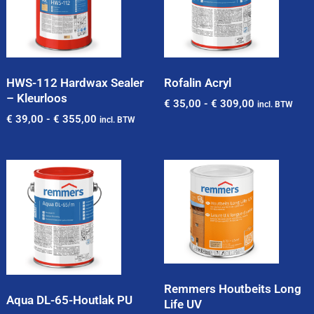
HWS-112 Hardwax Sealer
Rofalin Acryl
– Kleurloos
€
35,00
-
€
309,00
incl. BTW
€
39,00
-
€
355,00
incl. BTW
Remmers Houtbeits Long
Aqua DL-65-Houtlak PU
Life UV