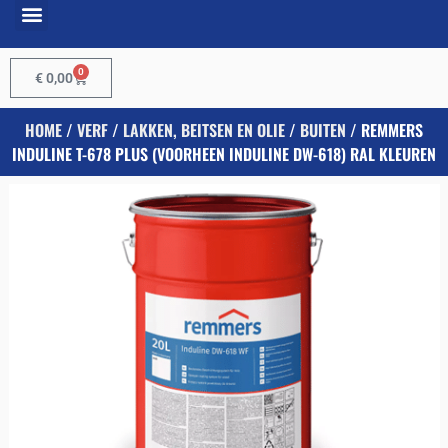
0
€
0,00
HOME
/
VERF
/
LAKKEN, BEITSEN EN OLIE
/
BUITEN
/ REMMERS
INDULINE T-678 PLUS (VOORHEEN INDULINE DW-618) RAL KLEUREN