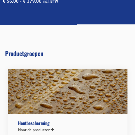
€
56,00
-
€
379,00
incl. BTW
Productgroepen
Houtbescherming
Naar de producten