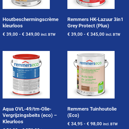
Houtbeschermingscrème
Remmers HK-Lazuur 3in1
kleurloos
Grey Protect (Plus)
€
39,00
-
€
349,00
€
39,00
-
€
345,00
incl. BTW
incl. BTW
Aqua OVL-49/tm-Olie-
Remmers Tuinhoutolie
Vergrijzingsbeits (eco) –
(Eco)
Kleurloos
€
34,95
-
€
98,00
incl. BTW