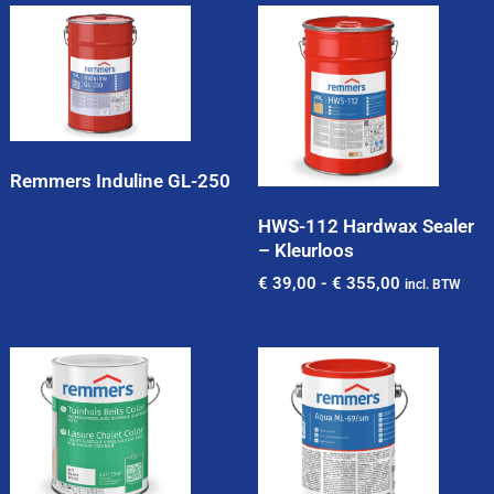
Remmers Induline GL-250
HWS-112 Hardwax Sealer
– Kleurloos
€
39,00
-
€
355,00
incl. BTW