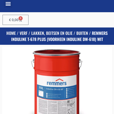
0
€
0,00
HOME
/
VERF
/
LAKKEN, BEITSEN EN OLIE
/
BUITEN
/ REMMERS
INDULINE T-678 PLUS (VOORHEEN INDULINE DW-618) WIT