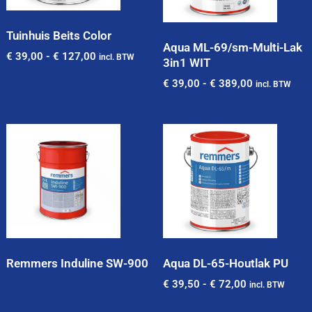
Tuinhuis Beits Color
Aqua ML-69/sm-Multi-Lak
€
39,00
-
€
127,00
incl. BTW
3in1 WIT
€
39,00
-
€
389,00
incl. BTW
Remmers Induline SW-900
Aqua DL-65-Houtlak PU
€
39,50
-
€
72,00
incl. BTW