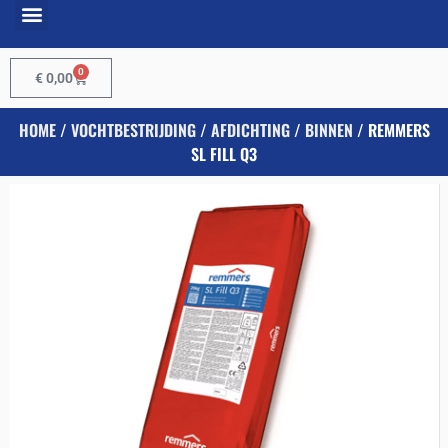
0
€
0,00
HOME
/
VOCHTBESTRIJDING
/
AFDICHTING
/
BINNEN
/ REMMERS
SL FILL Q3