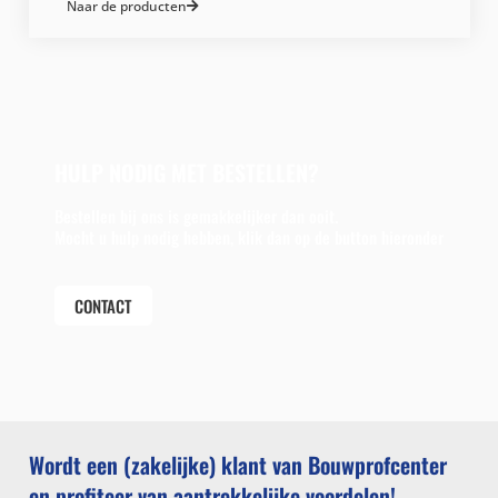
Naar de producten
HULP NODIG MET BESTELLEN?
Bestellen bij ons is gemakkelijker dan ooit.
Mocht u hulp nodig hebben, klik dan op de button hieronder
CONTACT
Wordt een (zakelijke) klant van Bouwprofcenter
en profiteer van aantrekkelijke voordelen!