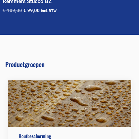
Remmers Stucco GZ
€
109,00
€
99,00
incl. BTW
Productgroepen
Houtbescherming