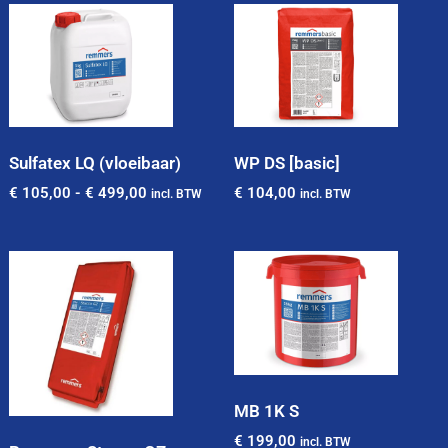
Sulfatex LQ (vloeibaar)
WP DS [basic]
€
105,00
-
€
499,00
€
104,00
incl. BTW
incl. BTW
MB 1K S
€
199,00
incl. BTW