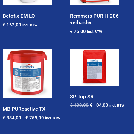
Betofix EM LQ
Remmers PUR H-286-
verharder
€
162,00
incl. BTW
€
75,00
incl. BTW
SP Top SR
€
109,00
€
104,00
incl. BTW
MB PUReactive TX
€
334,00
-
€
759,00
incl. BTW