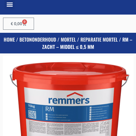
0
€
0,00
HOME
/
BETONONDERHOUD
/
MORTEL
/
REPARATIE MORTEL
/ RM –
ZACHT – MIDDEL ≤ 0,5 MM