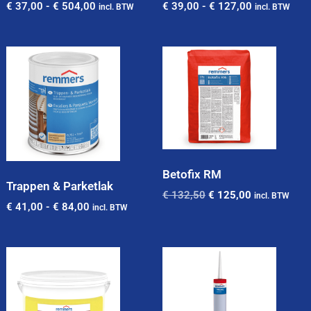
€
37,00
-
€
504,00
€
39,00
-
€
127,00
incl. BTW
incl. BTW
Betofix RM
Trappen & Parketlak
€
132,50
€
125,00
incl. BTW
€
41,00
-
€
84,00
incl. BTW