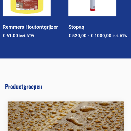
Remmers Houtontgrijzer
Stopaq
€
61,00
€
520,00
-
€
1000,00
incl. BTW
incl. BTW
Productgroepen