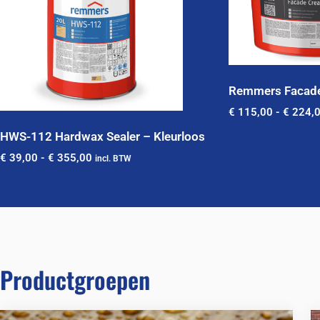
Remmers Facade
€
115,00
-
€
224,
HWS-112 Hardwax Sealer – Kleurloos
€
39,00
-
€
355,00
incl. BTW
Productgroepen