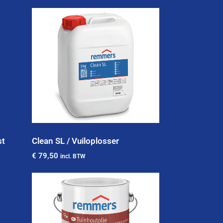
st
Clean SL / Vuiloplosser
€
79,50
incl. BTW