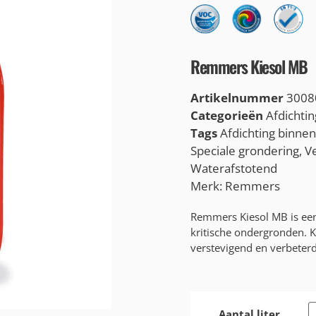
Remmers Kiesol MB
Artikelnummer
3008
Categorieën
Afdichtin
Tags
Afdichting binnen
Speciale grondering
,
V
Waterafstotend
Merk:
Remmers
Remmers Kiesol MB is een 
kritische ondergronden. K
verstevigend en verbeterd
Aantal liter