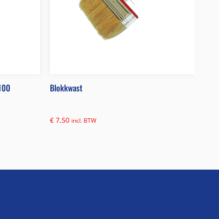
100
Blokkwast
€
7,50
incl. BTW