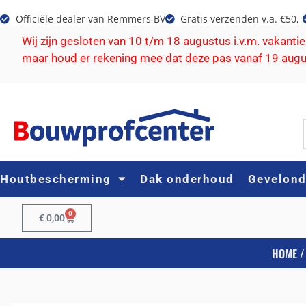
Officiële dealer van Remmers BV
Gratis verzenden v.a. €50,-
Wij zijn gesloten van 10 t/m 18 augustus i.v.m. vakanti
maar houd er rekening mee dat deze pas vanaf 19 aug
Houtbescherming
Dak onderhoud
Gevelon
0
€
0,00
HOME