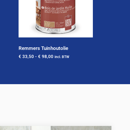
Remmers Tuinhoutolie
€
33,50
-
€
98,00
incl. BTW