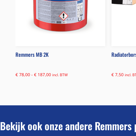
Remmers MB 2K
Radiatorbor
€
78,00
-
€
187,00
€
7,50
incl. BTW
incl. 
Bekijk ook onze andere Remmers 