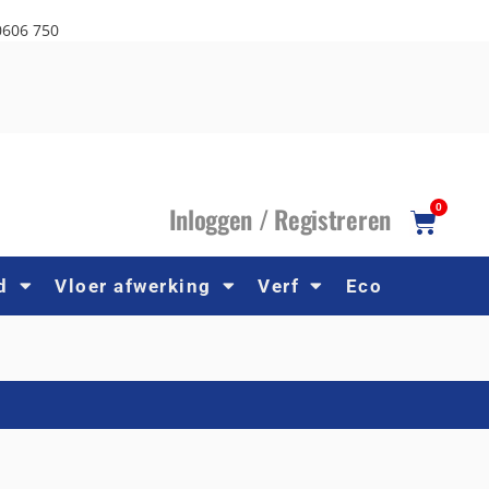
0606 750
I
nloggen /
R
egistreren
0
d
Vloer afwerking
Verf
Eco