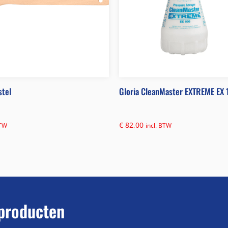
stel
Gloria CleanMaster EXTREME EX 
€
82,00
BTW
incl. BTW
producten