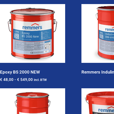
Epoxy BS 2000 NEW
Remmers Induli
€
48,00
-
€
549,00
incl. BTW