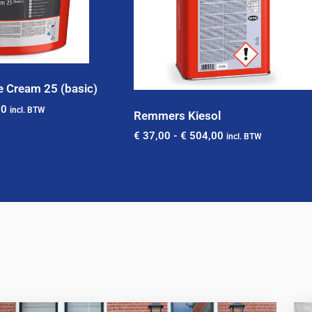
 Cream 25 (basic)
00
incl. BTW
Remmers Kiesol
€
37,00
-
€
504,00
incl. BTW