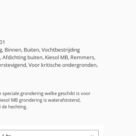
01
g
,
Binnen
,
Buiten
,
Vochtbestrijding
,
Afdichting buiten
,
Kiesol MB
,
Remmers
,
erstevigend
,
Voor kritische ondergronden
,
speciale grondering welke geschikt is voor
iesol MB grondering is waterafstotend,
 de hechting.