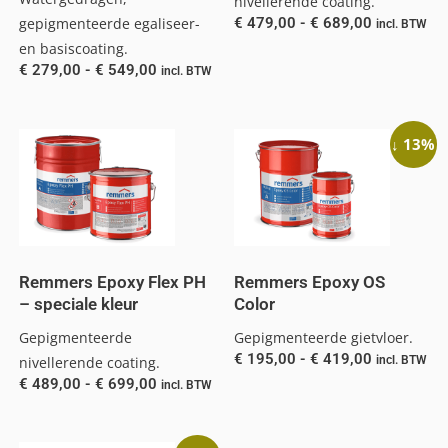
nivellerende coating.
gepigmenteerde egaliseer-
€
479,00
-
€
689,00
incl. BTW
en basiscoating.
€
279,00
-
€
549,00
incl. BTW
↓ 13%
Remmers Epoxy Flex PH
Remmers Epoxy OS
– speciale kleur
Color
Gepigmenteerde
Gepigmenteerde gietvloer.
€
195,00
-
€
419,00
nivellerende coating.
incl. BTW
€
489,00
-
€
699,00
incl. BTW