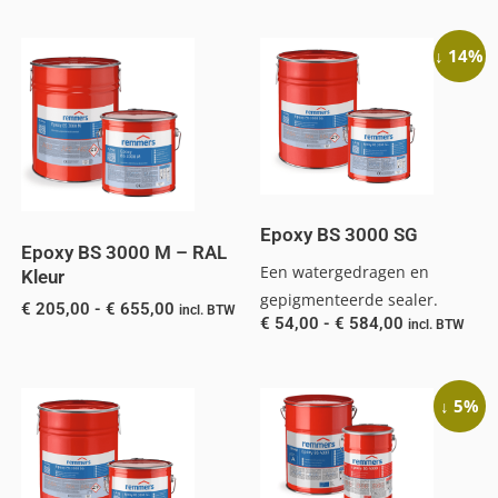
↓ 14%
Epoxy BS 3000 SG
Epoxy BS 3000 M – RAL
Een watergedragen en
Kleur
gepigmenteerde sealer.
€
205,00
-
€
655,00
incl. BTW
€
54,00
-
€
584,00
incl. BTW
↓ 5%