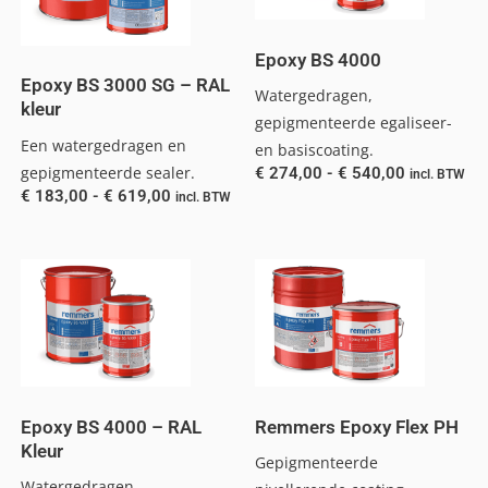
Epoxy BS 4000
Epoxy BS 3000 SG – RAL
Watergedragen,
kleur
gepigmenteerde egaliseer-
Een watergedragen en
en basiscoating.
gepigmenteerde sealer.
€
274,00
-
€
540,00
incl. BTW
€
183,00
-
€
619,00
incl. BTW
Epoxy BS 4000 – RAL
Remmers Epoxy Flex PH
Kleur
Gepigmenteerde
Watergedragen,