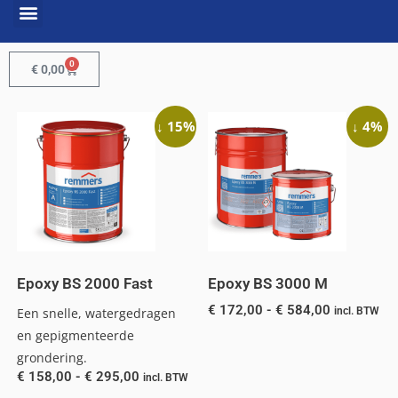
0
€
0,00
↓ 15%
↓ 4%
Epoxy BS 2000 Fast
Epoxy BS 3000 M
€
172,00
-
€
584,00
Een snelle, watergedragen
incl. BTW
en gepigmenteerde
grondering.
€
158,00
-
€
295,00
incl. BTW