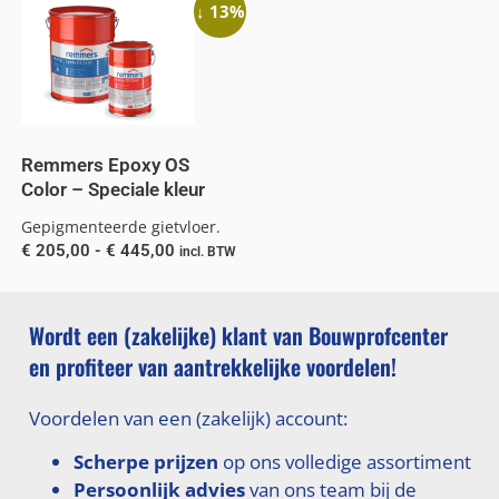
↓ 13%
Remmers Epoxy OS
Color – Speciale kleur
Gepigmenteerde gietvloer.
€
205,00
-
€
445,00
incl. BTW
Wordt een (zakelijke) klant van Bouwprofcenter
en profiteer van aantrekkelijke voordelen!
Voordelen van een (zakelijk) account:
Scherpe prijzen
op ons volledige assortiment
Persoonlijk advies
van ons team bij de