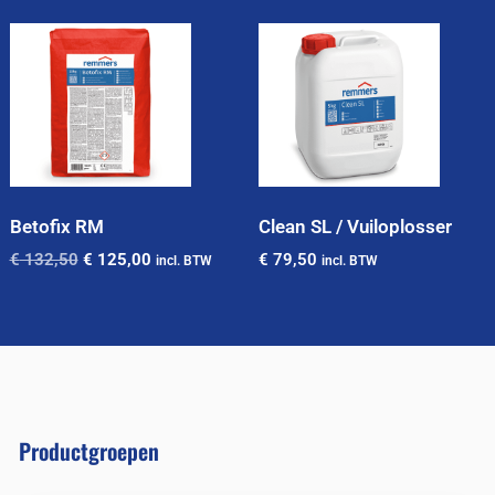
Betofix RM
Clean SL / Vuiloplosser
€
132,50
€
125,00
€
79,50
incl. BTW
incl. BTW
Productgroepen