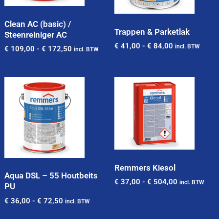
Clean AC (basic) /
Trappen & Parketlak
Steenreiniger AC
€
41,00
-
€
84,00
incl. BTW
€
109,00
-
€
172,50
incl. BTW
Remmers Kiesol
Aqua DSL – 55 Houtbeits
€
37,00
-
€
504,00
incl. BTW
PU
€
36,00
-
€
72,50
incl. BTW