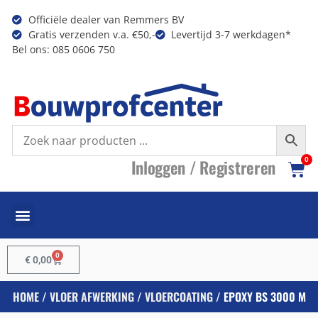
Officiële dealer van Remmers BV
Gratis verzenden v.a. €50,-
Levertijd 3-7 werkdagen*
Bel ons: 085 0606 750
I
nloggen /
R
egistreren
0
0
€
0,00
HOME
/
VLOER AFWERKING
/
VLOERCOATING
/ EPOXY BS 3000 M