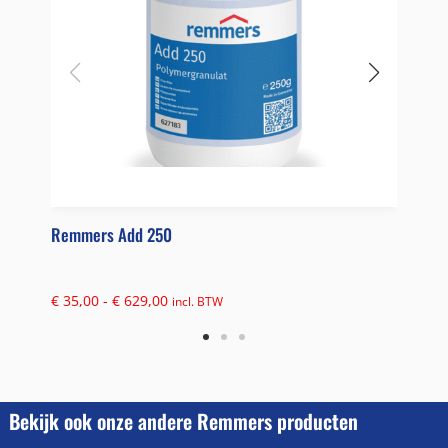
Remmers Add 250
Epox
€
35,00
-
€
629,00
€
27
incl. BTW
Bekijk ook onze andere Remmers producten