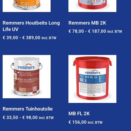
Remmers Houtbeits Long
Remmers MB 2K
Life UV
€
78,00
-
€
187,00
incl. BTW
€
39,00
-
€
389,00
incl. BTW
Remmers Tuinhoutolie
MB FL 2K
€
33,50
-
€
98,00
incl. BTW
€
156,00
incl. BTW