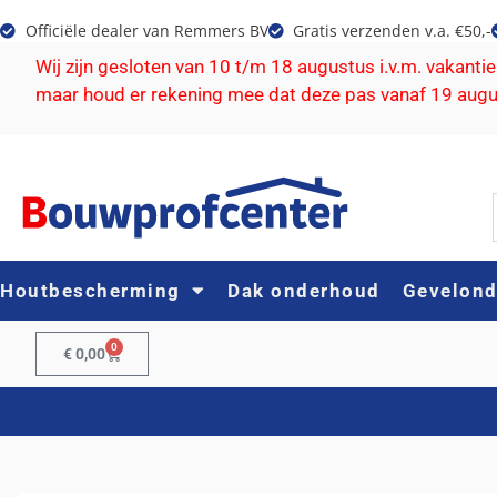
Officiële dealer van Remmers BV
Gratis verzenden v.a. €50,-
Wij zijn gesloten van 10 t/m 18 augustus i.v.m. vakanti
maar houd er rekening mee dat deze pas vanaf 19 aug
Houtbescherming
Dak onderhoud
Gevelon
0
€
0,00