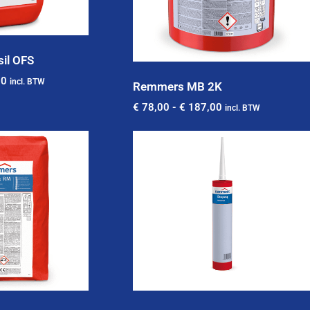
il OFS
00
incl. BTW
Remmers MB 2K
€
78,00
-
€
187,00
incl. BTW