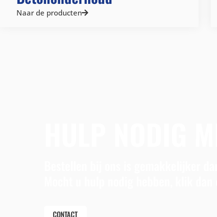
Naar de producten
HULP NODIG M
Bestellen bij ons is gemakkelijker dan
Mocht u hulp nodig hebben, klik dan 
CONTACT