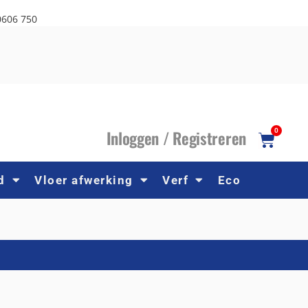
0606 750
I
nloggen /
R
egistreren
0
d
Vloer afwerking
Verf
Eco