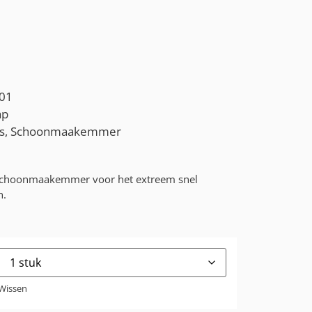
01
ap
s
,
Schoonmaakemmer
schoonmaakemmer voor het extreem snel
n.
Wissen