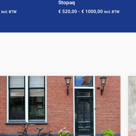
Stopaq
€
520,00
-
€
1000,00
incl. BTW
incl. BTW