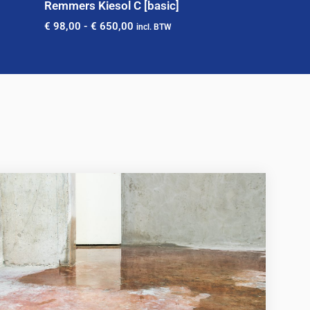
Remmers Kiesol C [basic]
€
98,00
-
€
650,00
incl. BTW