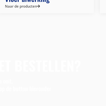
Naar de producten
ET BESTELLEN?
 ooit.
op de button hieronder