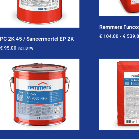
Remmers Funcos
€
104,00
-
€
539,
PC 2K 45 / Saneermortel EP 2K
€
95,00
incl. BTW