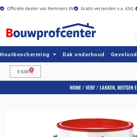
Officiële dealer van Remmers BV
Gratis verzenden v.a. €50,-
Houtbescherming
Dak onderhoud
Gevelon
0
€
0,00
HOME
/
VERF
/
LAKKEN, BEITSEN E