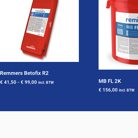
Remmers Betofix R2
MB FL 2K
€
41,50
-
€
99,00
incl. BTW
€
156,00
incl. BTW