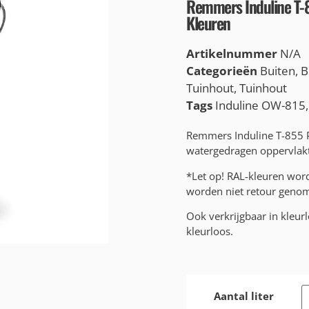
Remmers Induline T-8
Kleuren
Artikelnummer
N/A
Categorieën
Buiten
,
B
Tuinhout
,
Tuinhout
Tags
Induline OW-815
Remmers Induline T-855 P
watergedragen oppervlak
*Let op! RAL-kleuren wo
worden niet retour genome
Ook verkrijgbaar in kleur
kleurloos.
Aantal liter