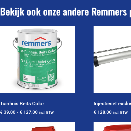
Bekijk ook onze andere Remmers 
Tuinhuis Beits Color
Injectieset exclu
€
39,00
-
€
127,00
€
128,00
incl. BTW
incl. BTW