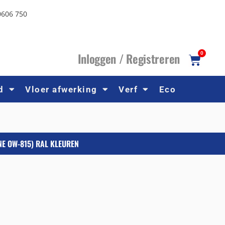
0606 750
I
nloggen /
R
egistreren
0
d
Vloer afwerking
Verf
Eco
NE OW-815) RAL KLEUREN