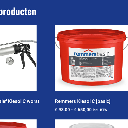
producten
sief Kiesol C worst
Remmers Kiesol C [basic]
€
98,00
-
€
650,00
incl. BTW