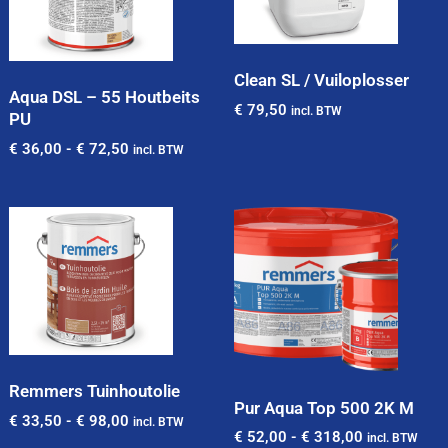
Clean SL / Vuiloplosser
Aqua DSL – 55 Houtbeits
€
79,50
incl. BTW
PU
€
36,00
-
€
72,50
incl. BTW
Remmers Tuinhoutolie
Pur Aqua Top 500 2K M
€
33,50
-
€
98,00
incl. BTW
€
52,00
-
€
318,00
incl. BTW