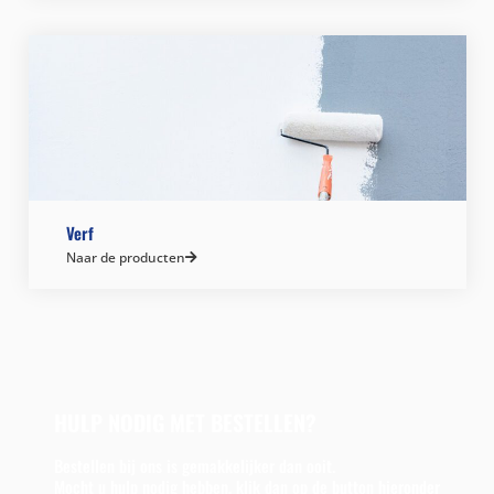
Verf
Naar de producten
HULP NODIG MET BESTELLEN?
Bestellen bij ons is gemakkelijker dan ooit.
Mocht u hulp nodig hebben, klik dan op de button hieronder